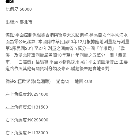
描述
比例尺:50000
出版地:臺北市
備註:平面控制係根據香港與衡陽天文點調整,標高自坎門平均海水
面為零公尺起算;"本圖係中華民國50年12月根據陸地測量總局測量
第5隊民國23年至27年測量之湖南省五萬分一圖「羊樓司」「雲
溪」及湖北陸軍測量局民國10年至11年測量之五萬分一圖「聶家
市」「白螺磯」幅編纂.平面地物係採用照片平面製圖法修正.主要
道路依照其他有關資料分類及修正.編繪後未經實地查對."
備註2:舊臨湘縣(臨湘縣) -- 湖南省 -- 地圖 csht
左上角緯度:N0294000
左上角經度:E1131500
右下角緯度:N0293000
右下角經度:E1133000