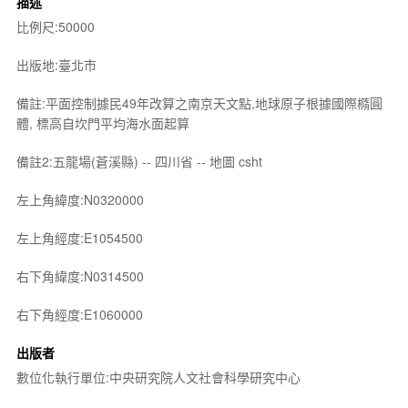
描述
比例尺:50000
出版地:臺北市
備註:平面控制據民49年改算之南京天文點,地球原子根據國際橢圓
體, 標高自坎門平均海水面起算
備註2:五龍場(蒼溪縣) -- 四川省 -- 地圖 csht
左上角緯度:N0320000
左上角經度:E1054500
右下角緯度:N0314500
右下角經度:E1060000
出版者
數位化執行單位:中央研究院人文社會科學研究中心