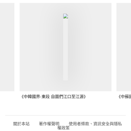
《中韓國界-東段 自圖們江口至江源》
《中蘇
關於本站
著作權聲明
使用者條款、資訊安全與隱私
權政策