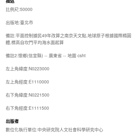
描述
比例尺:50000
出版地:臺北市
備註:平面控制據民49年改算之南京天文點,地球原子根據國際橢圓
體,標高自坎門平均海水面起算
備註2:懷鄉(信宜縣) -- 廣東省 -- 地圖 csht
左上角緯度:N0223000
左上角經度:E1110000
右下角緯度:N0221500
右下角經度:E1111500
出版者
數位化執行單位:中央研究院人文社會科學研究中心