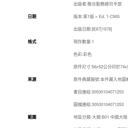
出版者:聯合勤務總司令部
日期
版本:第1版 = Ed. 1-CMS
出版日期:民67[1978]
格式
現存數量:1
色彩:彩色
原件尺寸:56x52公分印於74
來源
原件典藏箱號:本件藏入地圖櫃第4-
書目連結:30530104071253
圖檔連結:30530104071253
範圍
地區分類-大類:B01 中國大陸