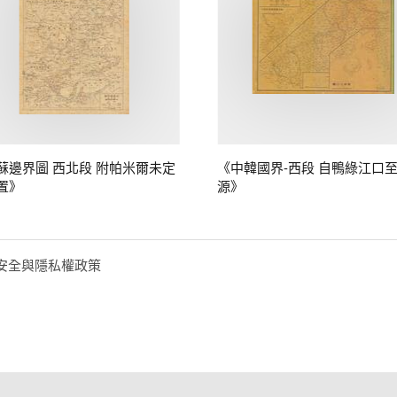
蘇邊界圖 西北段 附帕米爾未定
《中韓國界-西段 自鴨綠江口
置》
源》
安全與隱私權政策