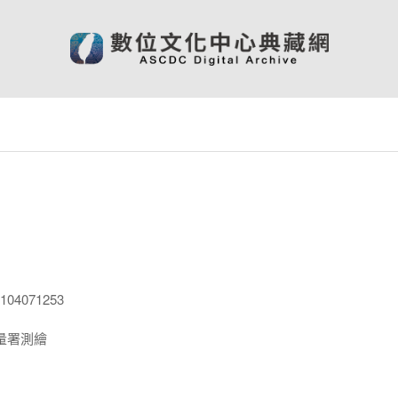
04071253
量署測繪