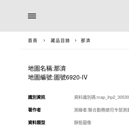
首頁
藏品目錄
那濟
地圖名稱:那濟
地圖編號:圖號6920-IV
識別資訊
資料識別碼:map_ihp2_305301
著作者
測繪者:聯合勤務總司令部測
資料類型
靜態圖像