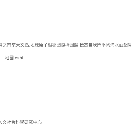
改算之南京天文點,地球原子根據國際橢圓體,標高自坎門平均海水面起
- 地圖 csht
人文社會科學研究中心