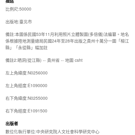
描述
比例尺:50000
出版地:臺北市
備註:本圖係民國53年11月利用照片立體製圖(多倍儀)法編纂。地名
係根據陸地測量總局民國24年至28年出版之貴州十萬分一圖「榕江
縣」「永從縣」幅加註
備註2:晒洞(從江縣) -- 貴州省 -- 地圖 csht
左上角緯度:N0256000
左上角經度:E1090000
右下角緯度:N0255000
右下角經度:E1091500
出版者
數位化執行單位:中央研究院人文社會科學研究中心