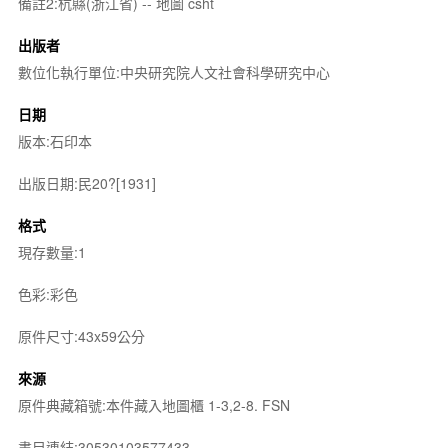
備註2:杭縣(浙江省) -- 地圖 csht
出版者
數位化執行單位:中央研究院人文社會科學研究中心
日期
版本:石印本
出版日期:民20?[1931]
格式
現存數量:1
色彩:彩色
原件尺寸:43x59公分
來源
原件典藏箱號:本件藏入地圖櫃 1-3,2-8. FSN
書目連結:30530103577433