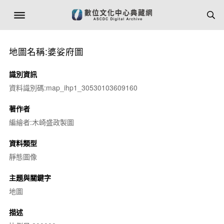
地圖名稱:婆娑府圖
識別資訊
資料識別碼:map_ihp1_30530103609160
著作者
編繪者:木崎盛政製圖
資料類型
靜態圖像
主題與關鍵字
地圖
描述