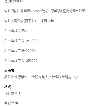
比例尺:200000
備註:附錄: 懿州圖(30x22公分);"原≡滿洲歷史地理≒附圖"
備註2:婆娑府(遼寧省) -- 地圖 csht
左上角緯度:E43000
左上角經度:N1241000
右下角緯度:E405000
右下角經度:N1250000
出版者
數位化執行單位:中央研究院人文社會科學研究中心
格式
現存數量:1
色彩:彩色