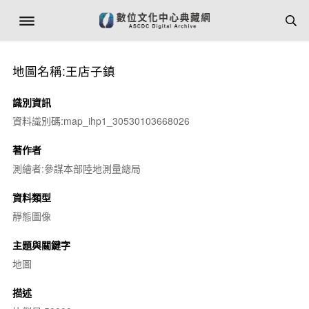
地圖名稱:王店子鎮
識別資訊
資料識別碼:map_ihp1_30530103668026
著作者
測繪者:參謀本部陸地測量總局
資料類型
靜態圖像
主題與關鍵字
地圖
描述