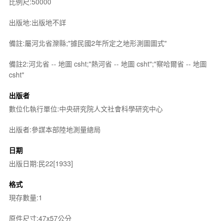
比例尺:50000
出版地:出版地不詳
備註:屬河北省灤縣;"據民國2年所定之地形測圖圖式"
備註2:河北省 -- 地圖 csht;"熱河省 -- 地圖 csht";"察哈爾省 -- 地圖
csht"
出版者
數位化執行單位:中央研究院人文社會科學研究中心
出版者:參謀本部陸地測量總局
日期
出版日期:民22[1933]
格式
現存數量:1
原件尺寸:47x57公分