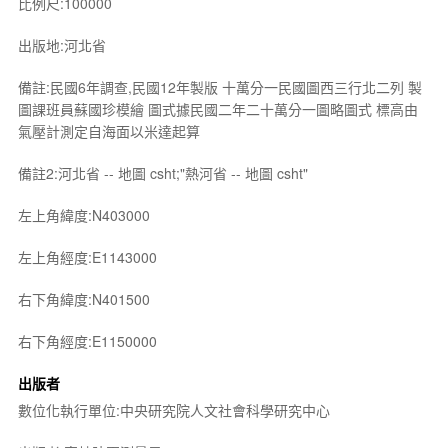
比例尺:100000
出版地:河北省
備註:民國6年調查,民國12年製版 十萬分一民國圖西三行北二列 製
圖課班員蘇國珍模繪 圖式據民國二年二十萬分一圖略圖式 標高由
氣壓計測定自海面以米達起算
備註2:河北省 -- 地圖 csht;"熱河省 -- 地圖 csht"
左上角緯度:N403000
左上角經度:E1143000
右下角緯度:N401500
右下角經度:E1150000
出版者
數位化執行單位:中央研究院人文社會科學研究中心