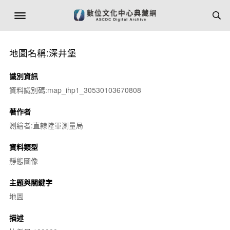
地圖名稱:深井堡
識別資訊
資料識別碼:map_ihp1_30530103670808
著作者
測繪者:直隸陸軍測量局
資料類型
靜態圖像
主題與關鍵字
地圖
描述