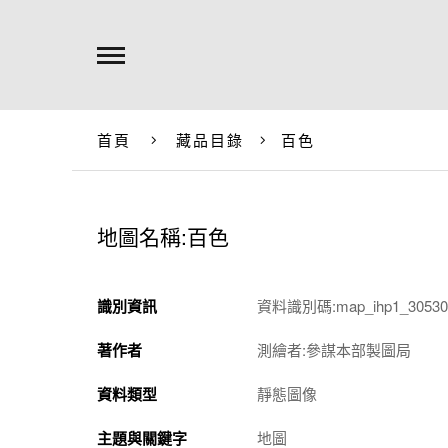
首頁
藏品目錄
百色
地圖名稱:百色
識別資訊
資料識別碼:map_ihp1_305301
著作者
測繪者:參謀本部製圖局
資料類型
靜態圖像
主題與關鍵字
地圖