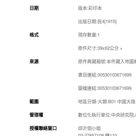
日期
版本:彩印本
出版日期:民4[1915]
格式
現存數量:1
原件尺寸:39x62公分 +
來源
原件典藏箱號:本件藏入地圖櫃 1
書目連結:30530103671699
圖檔連結:30530103671699
範圍
地區分類-大類:B01 中國大陸
管理權
數位化執行單位:中央研究院
授權聯絡窗口
邱沂翎小姐
02-27857108 轉110