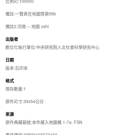
比例尺:100000
備註:一覽表在地圖筒第59b
備註2:河南 -- 地圖 csht
出版者
數位化執行單位:中央研究院人文社會科學研究中心
日期
版本:石印本
格式
現存數量:1
原件尺寸:39x54公分
來源
原件典藏箱號:本件藏入地圖櫃 1-7a. FSN
書目連結:30530103673422