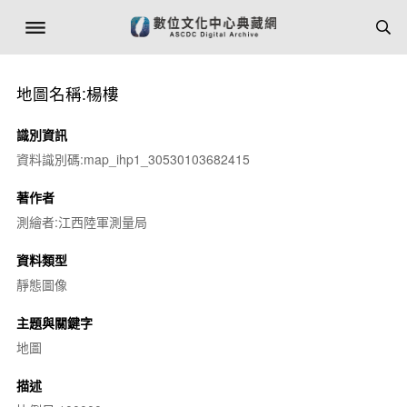
地圖名稱:楊樓
識別資訊
資料識別碼:map_ihp1_30530103682415
著作者
測繪者:江西陸軍測量局
資料類型
靜態圖像
主題與關鍵字
地圖
描述