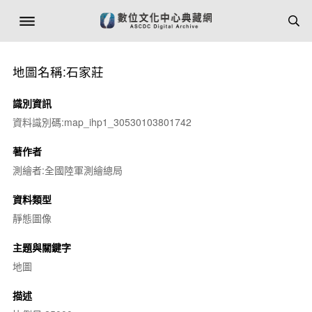
地圖名稱:石家莊
識別資訊
資料識別碼:map_ihp1_30530103801742
著作者
測繪者:全國陸軍測繪總局
資料類型
靜態圖像
主題與關鍵字
地圖
描述