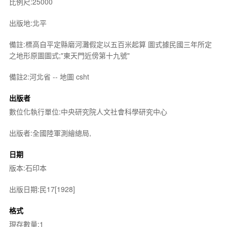
比例尺:25000
出版地:北平
備註:標高自平定縣磨河灘假定以五百米起算 圖式據民國三年所定
之地形原圖圖式;"東天門近傍第十九號"
備註2:河北省 -- 地圖 csht
出版者
數位化執行單位:中央研究院人文社會科學研究中心
出版者:全國陸軍測繪總局,
日期
版本:石印本
出版日期:民17[1928]
格式
現存數量:1