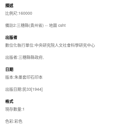
描述
比例尺:160000
備註2:三穗縣(貴州省) -- 地圖 csht
出版者
數位化執行單位:中央研究院人文社會科學研究中心
出版者:三穗縣縣政府,
日期
版本:朱墨套印石印本
出版日期:民33[1944]
格式
現存數量:1
色彩:彩色