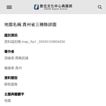
地圖名稱:貴州省三穗縣詳圖
識別資訊
資料識別碼:map_ihp1_30530103804530
著作者
測繪者:周輯武繪
編繪者:貴州
資料類型
靜態圖像
主題與關鍵字
地圖