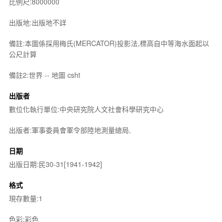
比例尺:8000000
出版地:出版地不詳
備註:本圖係採用梅氏(MERCATOR)投影法,標高自中等海水面起以
公尺計算
備註2:世界 -- 地圖 csht
出版者
數位化執行單位:中央研究院人文社會科學研究中心
出版者:軍事委員會軍令部陸地測量總局,
日期
出版日期:民30-31[1941-1942]
格式
現存數量:1
色彩:彩色