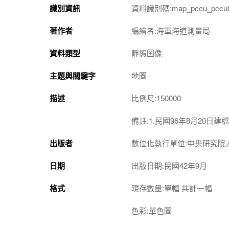
識別資訊
資料識別碼:map_pccu_pccu0
著作者
編繪者:海軍海道測量局
資料類型
靜態圖像
主題與關鍵字
地圖
描述
比例尺:150000
備註:1.民國96年8月20日建檔.
出版者
數位化執行單位:中央研究院
日期
出版日期:民國42年9月
格式
現存數量:單幅 共計一幅
色彩:單色圖