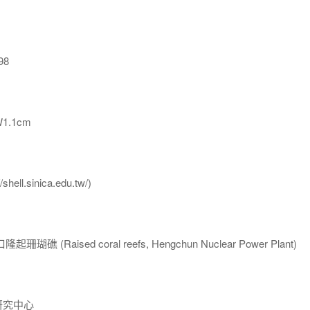
98
W1.1cm
l.sinica.edu.tw/)
Raised coral reefs, Hengchun Nuclear Power Plant)
研究中心