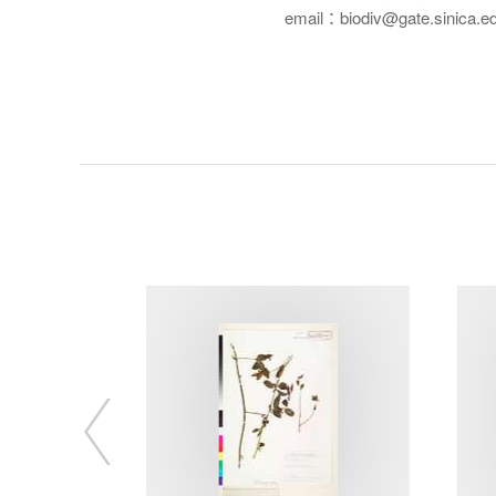
email：biodiv@gate.sinica.e