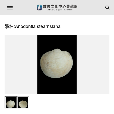
學名:Anodontia stearnsiana