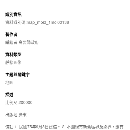
識別資訊
資料識別碼:map_moi2_1moi00138
著作者
編繪者:高要縣政府
資料類型
靜態圖像
主題與關鍵字
地圖
描述
比例尺:200000
出版地:廣東
備註:1. 民國75年9月3日建檔。 2. 本圖繪有新舊區界及鄉界，繪有