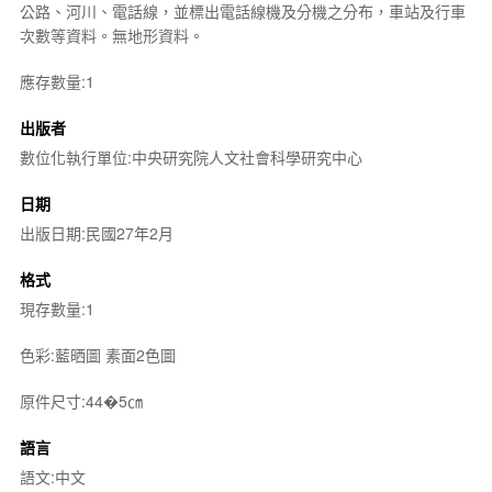
公路、河川、電話線，並標出電話線機及分機之分布，車站及行車
次數等資料。無地形資料。
應存數量:1
出版者
數位化執行單位:中央研究院人文社會科學研究中心
日期
出版日期:民國27年2月
格式
現存數量:1
色彩:藍晒圖 素面2色圖
原件尺寸:44�5㎝
語言
語文:中文