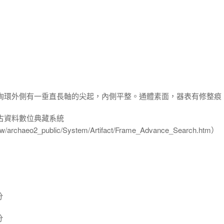
，陶環外側有一垂直長軸的尖起，內側平整。通體素面，器表有修整痕
古資料數位典藏系統
u.tw/archaeo2_public/System/Artifact/Frame_Advance_Search.htm）
分
分