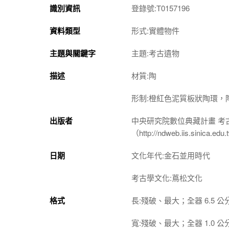
識別資訊
登錄號:T0157196
資料類型
形式:實體物件
主題與關鍵字
主題:考古遺物
描述
材質:陶
形制:橙紅色泥質板狀陶環
出版者
中央研究院數位典藏計畫 考
（http://ndweb.iis.sinica.ed
日期
文化年代:金石並用時代
考古學文化:蔦松文化
格式
長:殘破、最大；全器 6.5 公
寬:殘破、最大；全器 1.0 公