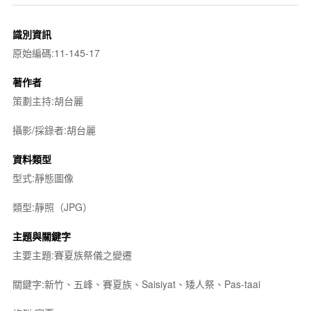
識別資訊
原始編碼:11-145-17
著作者
策劃主持:胡台麗
攝影/採錄者:胡台麗
資料類型
型式:靜態圖像
類型:靜照（JPG）
主題與關鍵字
主要主題:賽夏族祭儀之變遷
關鍵字:新竹、五峰、賽夏族、Saisiyat、矮人祭、Pas-taai