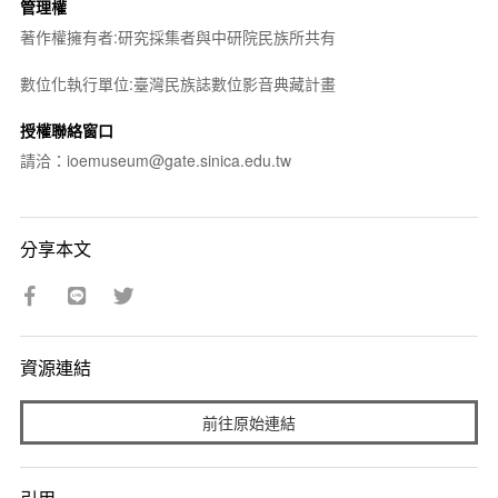
管理權
著作權擁有者:研究採集者與中研院民族所共有
數位化執行單位:臺灣民族誌數位影音典藏計畫
授權聯絡窗口
請洽：ioemuseum@gate.sinica.edu.tw
分享本文
資源連結
前往原始連結