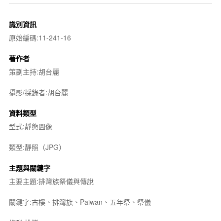
識別資訊
原始編碼:11-241-16
著作者
策劃主持:胡台麗
攝影/採錄者:胡台麗
資料類型
型式:靜態圖像
類型:靜照（JPG）
主題與關鍵字
主要主題:排灣族祭儀與傳說
關鍵字:古樓、排灣族、Paiwan、五年祭、祭儀