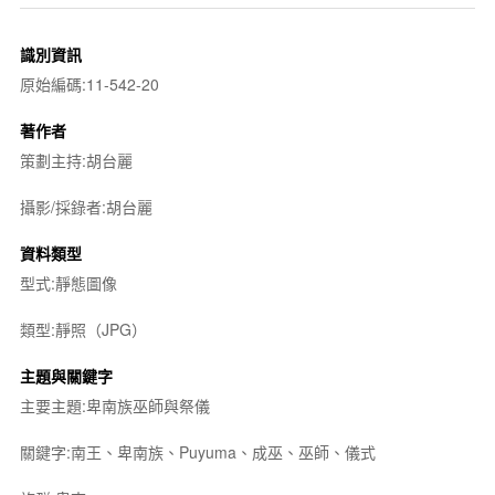
識別資訊
原始編碼:11-542-20
著作者
策劃主持:胡台麗
攝影/採錄者:胡台麗
資料類型
型式:靜態圖像
類型:靜照（JPG）
主題與關鍵字
主要主題:卑南族巫師與祭儀
關鍵字:南王、卑南族、Puyuma、成巫、巫師、儀式