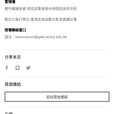
管理權
著作權擁有者:研究採集者與中研院民族所共有
數位化執行單位:臺灣民族誌數位影音典藏計畫
授權聯絡窗口
請洽：ioemuseum@gate.sinica.edu.tw
分享本文
資源連結
前往原始連結