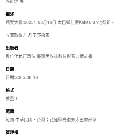
族群:阿美
描述
摘要大綱:2005年08月16日 太巴塱何家Kakita' an宅祭祖。
收藏取得方式:田野採集
出版者
數位化執行單位:臺灣民族誌數位影音典藏計畫
日期
日期:2005-08-16
格式
數量:1
範圍
範圍:中華民國．台灣；花蓮縣光復鄉太巴塱部落
管理權