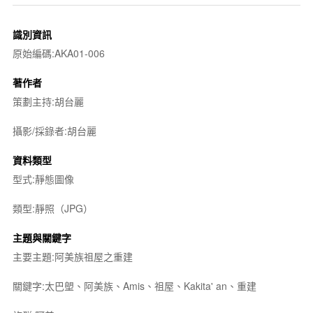
識別資訊
原始編碼:AKA01-006
著作者
策劃主持:胡台麗
攝影/採錄者:胡台麗
資料類型
型式:靜態圖像
類型:靜照（JPG）
主題與關鍵字
主要主題:阿美族祖屋之重建
關鍵字:太巴塱、阿美族、Amis、祖屋、Kakita' an、重建