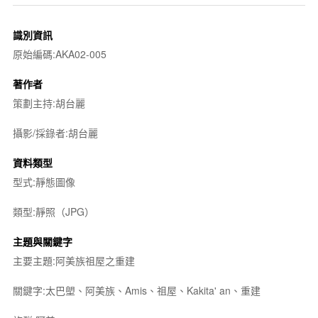
識別資訊
原始編碼:AKA02-005
著作者
策劃主持:胡台麗
攝影/採錄者:胡台麗
資料類型
型式:靜態圖像
類型:靜照（JPG）
主題與關鍵字
主要主題:阿美族祖屋之重建
關鍵字:太巴塱、阿美族、Amis、祖屋、Kakita' an、重建