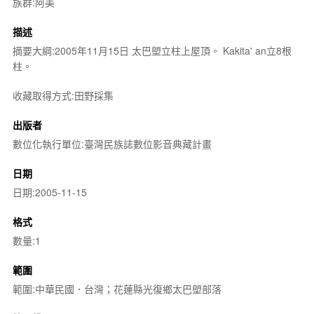
族群:阿美
描述
摘要大綱:2005年11月15日 太巴塱立柱上屋頂。 Kakita' an立8根
柱。
收藏取得方式:田野採集
出版者
數位化執行單位:臺灣民族誌數位影音典藏計畫
日期
日期:2005-11-15
格式
數量:1
範圍
範圍:中華民國．台灣；花蓮縣光復鄉太巴塱部落