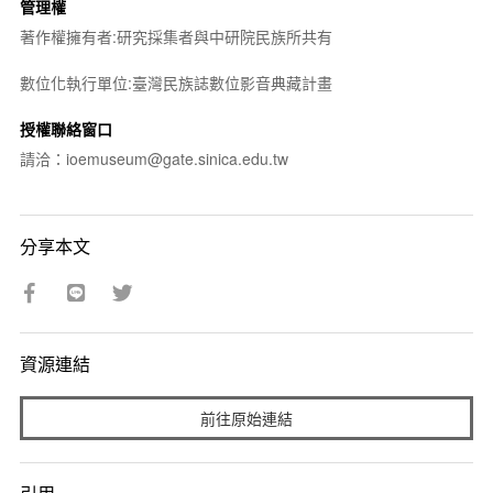
管理權
著作權擁有者:研究採集者與中研院民族所共有
數位化執行單位:臺灣民族誌數位影音典藏計畫
授權聯絡窗口
請洽：ioemuseum@gate.sinica.edu.tw
分享本文
資源連結
前往原始連結