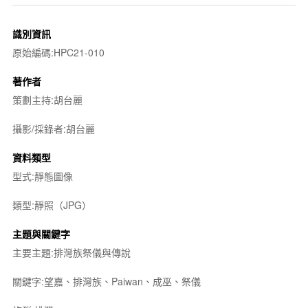
識別資訊
原始編碼:HPC21-010
著作者
策劃主持:胡台麗
攝影/採錄者:胡台麗
資料類型
型式:靜態圖像
類型:靜照（JPG）
主題與關鍵字
主要主題:排灣族祭儀與傳說
關鍵字:望嘉、排灣族、Paiwan、成巫、祭儀