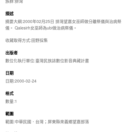
族群:排灣
描述
摘要大綱:2000年02月25日 排灣望嘉女巫師做分離祭儀與治病祭
儀。 Qalesirh女巫師為ubi做治病祭儀。
收藏取得方式:田野採集
出版者
數位化執行單位:臺灣民族誌數位影音典藏計畫
日期
日期:2000-02-24
格式
數量:1
範圍
範圍:中華民國．台灣；屏東縣來義鄉望嘉部落