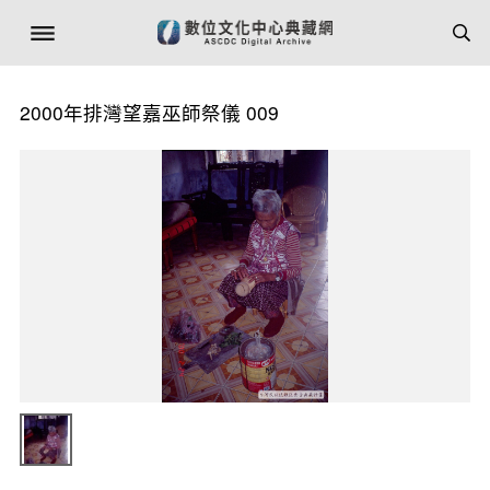
2000年排灣望嘉巫師祭儀 009