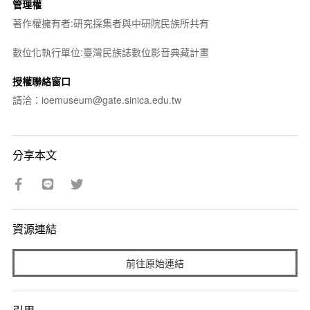
管理權
著作權擁有者:研究採集者與中研院民族所共有
數位化執行單位:臺灣民族誌數位影音典藏計畫
授權聯絡窗口
請洽：ioemuseum@gate.sinica.edu.tw
分享本文
資源連結
前往原始連結