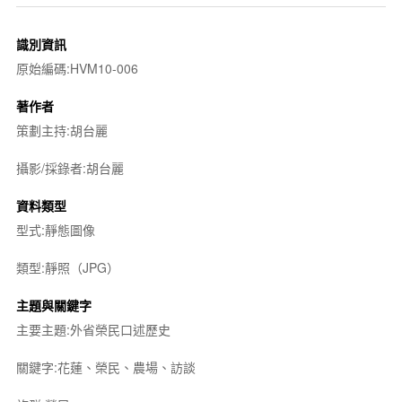
識別資訊
原始編碼:HVM10-006
著作者
策劃主持:胡台麗
攝影/採錄者:胡台麗
資料類型
型式:靜態圖像
類型:靜照（JPG）
主題與關鍵字
主要主題:外省榮民口述歷史
關鍵字:花蓮、榮民、農場、訪談