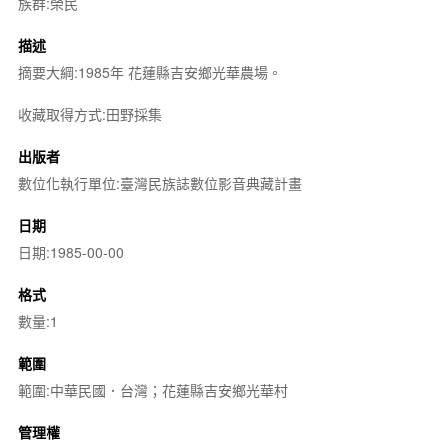
族群:榮民
描述
摘要大綱:1985年 花蓮縣吉安鄉光華農場。
收藏取得方式:田野採集
出版者
數位化執行單位:臺灣民族誌數位影音典藏計畫
日期
日期:1985-00-00
格式
數量:1
範圍
範圍:中華民國．台灣；花蓮縣吉安鄉光華村
管理權