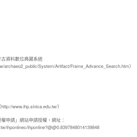
-考古資料數位典藏系統
u.tw/archaeo2_public/System/Artifact/Frame_Advance_Search.htm）
www.ihp.sinica.edu.tw/）
授權申請」網站申請授權，網址：
edu.tw/ihponlinec/ihponline?@@0.8397848014139848