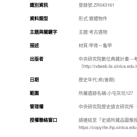
識別資訊
登錄號:ZR043161
資料類型
形式:實體物件
主題與關鍵字
主題:考古遺物
描述
材質:甲骨－龜甲
出版者
中央研究院數位典藏計畫--
（http://ndweb.iis.sinica.ed
日期
歷史年代:商(後期)
範圍
所屬遺跡名稱:小屯灰坑127
管理權
中央研究院歷史語言研究所（http://
授權聯絡窗口
請連結至「史語所藏品圖像
https://copyrite.ihp.sinica.