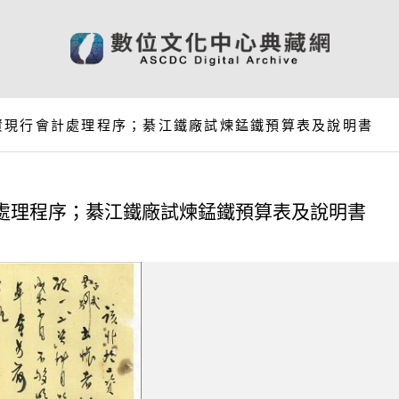
資現行會計處理程序；綦江鐵廠試煉錳鐵預算表及說明書
處理程序；綦江鐵廠試煉錳鐵預算表及說明書