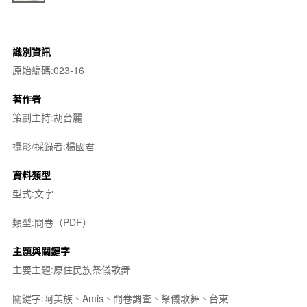
識別資訊
原始編碼:023-16
著作者
策劃主持:胡台麗
攝影/採錄者:楊國君
資料類型
型式:文字
類型:問卷（PDF）
主題與關鍵字
主要主題:原住民族祭儀歌舞
關鍵字:阿美族、Amis、問卷調查、祭儀歌舞、台東