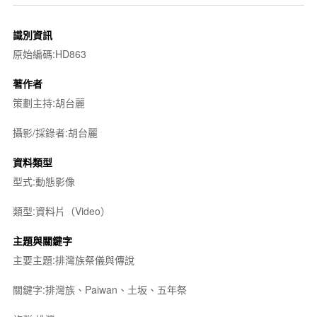
識別資訊
原始編碼:HD863
著作者
策劃主持:胡台麗
攝影/採錄者:胡台麗
資料類型
型式:動態影像
類型:資料片（Video）
主題與關鍵字
主要主題:排灣族祭儀與傳說
關鍵字:排灣族、Paiwan、土坂、五年祭