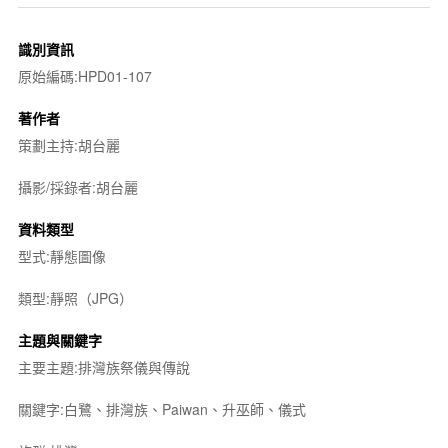
識別資訊
原始編碼:HPD01-107
著作者
策劃主持:胡台麗
攝影/採錄者:胡台麗
資料類型
型式:靜態圖像
類型:靜照（JPG）
主題與關鍵字
主要主題:排灣族祭儀與傳說
關鍵字:白鷺、排灣族、Paiwan、升巫師、儀式