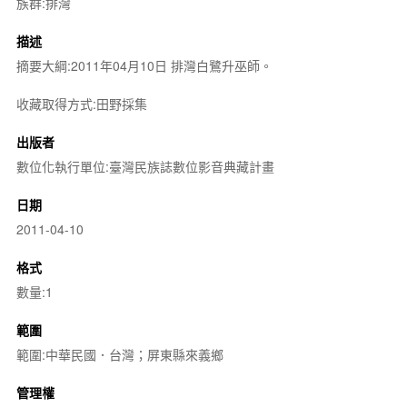
族群:排灣
描述
摘要大綱:2011年04月10日 排灣白鷺升巫師。
收藏取得方式:田野採集
出版者
數位化執行單位:臺灣民族誌數位影音典藏計畫
日期
2011-04-10
格式
數量:1
範圍
範圍:中華民國．台灣；屏東縣來義鄉
管理權