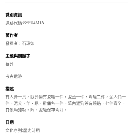
識別資訊
遺跡代碼:SYF04M18
著作者
發掘者：石璋如
主題與關鍵字
墓葬
考古遺跡
描述
有人骨一具，隨葬物有瓷罐一件，瓷蓋一件，陶罐二件，泥人俑一
件。泥犬、羊、豕、雞俑各一件。墓內泥狗等有燒過，七件齊全，
其他均殘缺。陶、瓷罐保存均好。
日期
文化序列:歷史時期