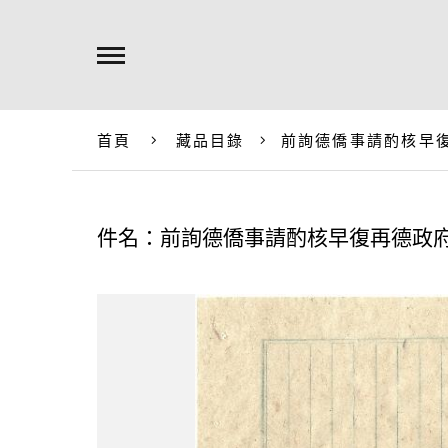
首頁
藏品目錄
前詢德僑事請酌核早
件名：前詢德僑事請酌核早復再德政