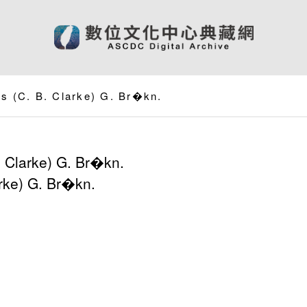
s (C. B. Clarke) G. Br�kn.
Clarke) G. Br�kn.
rke) G. Br�kn.