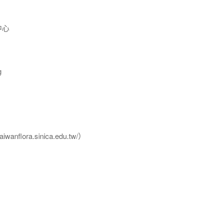
中心
g
flora.sinica.edu.tw/）