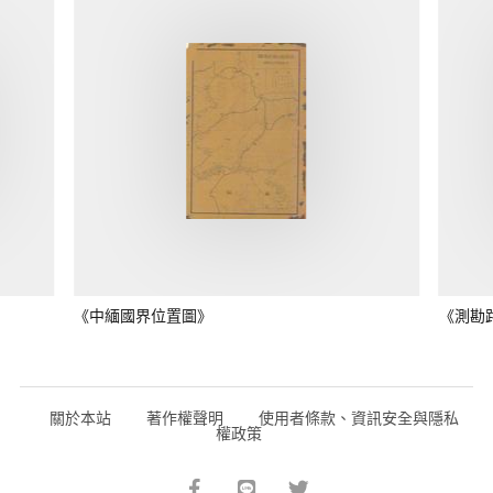
《中緬國界位置圖》
《測勘
關於本站
著作權聲明
使用者條款、資訊安全與隱私
權政策