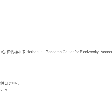
 Herbarium, Research Center for Biodiversity, Acade
樣性研究中心
du.tw