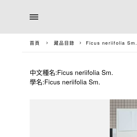
首頁
藏品目錄
Ficus neriifolia Sm
中文種名:Ficus neriifolia Sm.
學名:Ficus neriifolia Sm.