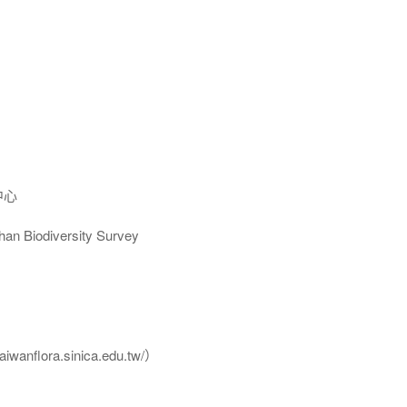
中心
Biodiversity Survey
flora.sinica.edu.tw/）