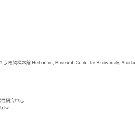
 Herbarium, Research Center for Biodiversity, Acade
樣性研究中心
du.tw