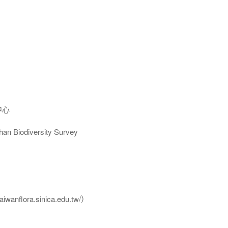
中心
Biodiversity Survey
flora.sinica.edu.tw/）