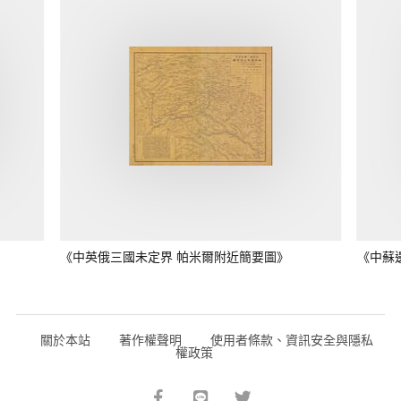
《中英俄三國未定界 帕米爾附近簡要圖》
《中蘇
關於本站
著作權聲明
使用者條款、資訊安全與隱私
權政策