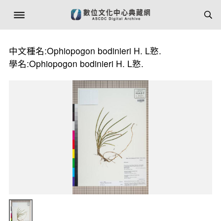
中文種名:Ophiopogon bodinieri H. L憝.
學名:Ophiopogon bodinieri H. L憝.