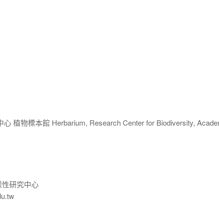
 Herbarium, Research Center for Biodiversity, Acade
樣性研究中心
du.tw