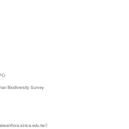
中心
Biodiversity Survey
flora.sinica.edu.tw/）