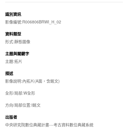
識別資訊
影像編號:R006806BRWI_H_02
資料類型
形式:靜態圖像
主題與關鍵字
主題:拓片
描述
影像說明:內拓片(A面，含銘文)
全形/局部:W全形
方向/局部位置:I銘文
出版者
中央研究院數位典藏計畫---考古資料數位典藏系統