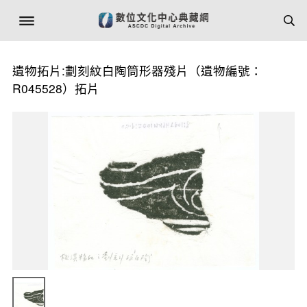
遺物拓片:劃刻紋白陶筒形器殘片（遺物編號：
R045528）拓片