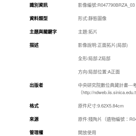
識別資訊
影像編號:R047790BRZA_03
資料類型
形式:靜態圖像
主題與關鍵字
主題:拓片
描述
影像說明:正面拓片(局部)
全形/局部:Z局部
方向/局部位置:A正面
出版者
中央研究院數位典藏計畫--
（http://ndweb.iis.sinica.ed
格式
原件尺寸:9.62X5.84cm
來源
原件:殘陶片（遺物編號：R04
管理權
開放使用