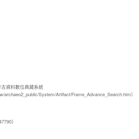
-考古資料數位典藏系統
u.tw/archaeo2_public/System/Artifact/Frame_Advance_Search.htm）
7790）