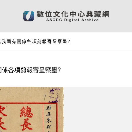
與我國有關係各項剪報寄呈察墨?
關係各項剪報寄呈察墨?