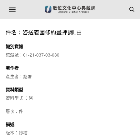
件名：咨送義國條約畫押誚L由
識別資訊
館藏號：01-21-037-03-030
著作者
產生者：總署
資料類型
資料型式 ：咨
層次：件
描述
版本：抄檔