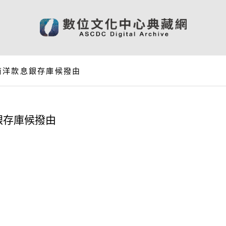
商洋款息銀存庫候撥由
銀存庫候撥由