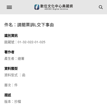
件名：請關票誚L交下事由
識別資訊
館藏號：01-32-022-01-025
著作者
產生者：總署
資料類型
資料型式 ：函
層次：件
描述
版本：抄檔