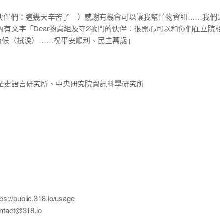
ar伙伴們：這幾天辛苦了＝）感謝有機會可以讓我幫忙物資組……我們
內有文字「Dear物資組及守2號門的伙伴：很開心可以和你們在立院
時候（拭淚）……祝平安順利、民主萬歲」
歷史語言研究所、中央研究院資訊科學研究所
ublic.318.io/usage
ct@318.io